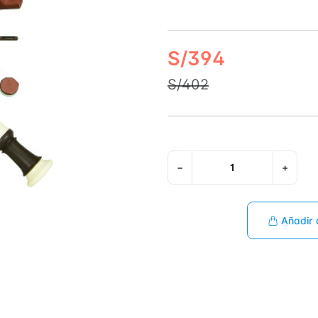
S/394
S/402
−
+
Añadir 