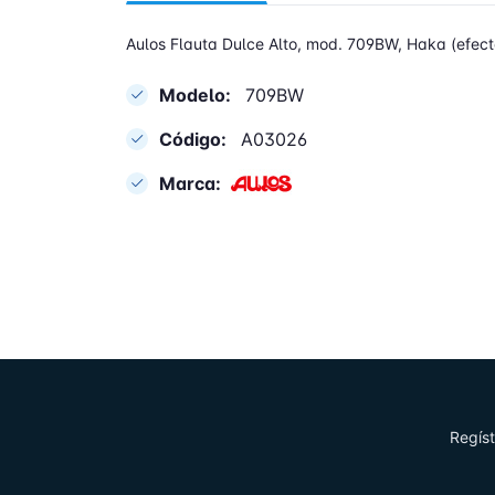
Aulos Flauta Dulce Alto, mod. 709BW, Haka (efect
Modelo:
709BW
Código:
A03026
Marca:
Regíst