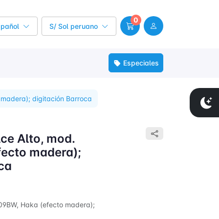
0
spañol
S/ Sol peruano
Especiales
 madera); digitación Barroca
ce Alto, mod.
ecto madera);
ca
709BW, Haka (efecto madera);