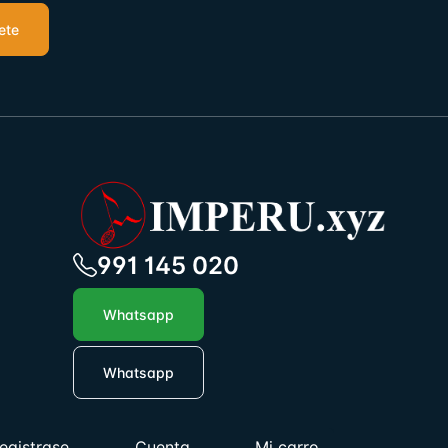
ete
991 145 020
Whatsapp
Whatsapp
egistrase
Cuenta
Mi carro