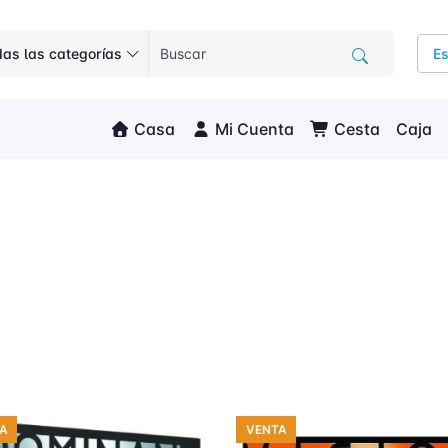
as las categorías
E
Casa
Mi Cuenta
Cesta
Caja
A
VENTA