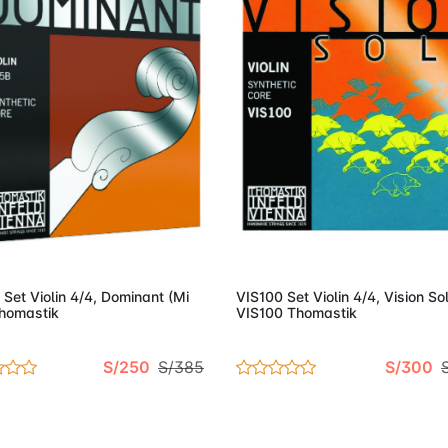
Añadir al carro
Añadir al c
Set Violin 4/4, Dominant (Mi
VIS100 Set Violin 4/4, Vision So
Thomastik
VIS100 Thomastik
S/250
S/385
S/300