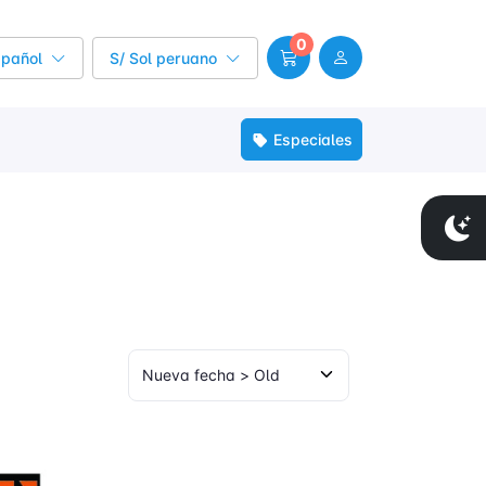
0
spañol
S/ Sol peruano
Especiales