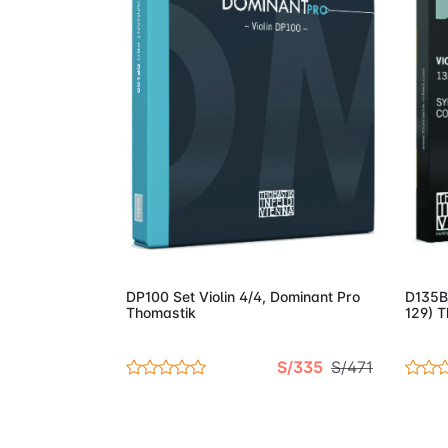
Añadir al carro
DP100 Set Violin 4/4, Dominant Pro
D135B 
Thomastik
129) 
S/335
S/471