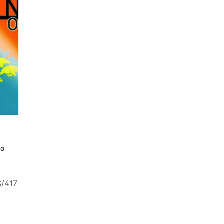
arro
lo
S/417