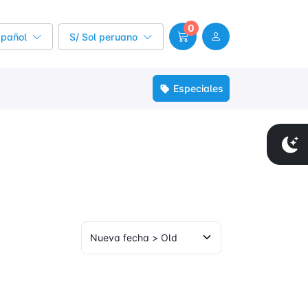
0
spañol
S/ Sol peruano
Especiales