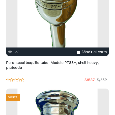
Añadir al carro
Perantucci boquilla tuba, Modelo PT88+, shell heavy,
plateada
S/587
S/659
VENTA