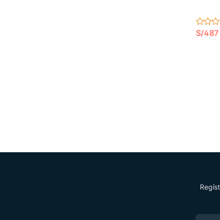
S/487
Regíst