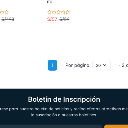
ml
S/498
S/57
S/59
1
Por página
1 - 2 d
Boletín de Inscripción
rese para nuestro boletín de noticias y reciba ofertas atractivas m
la suscripción a nuestros boletines.