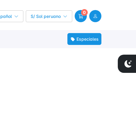
0
spañol
S/ Sol peruano
Especiales