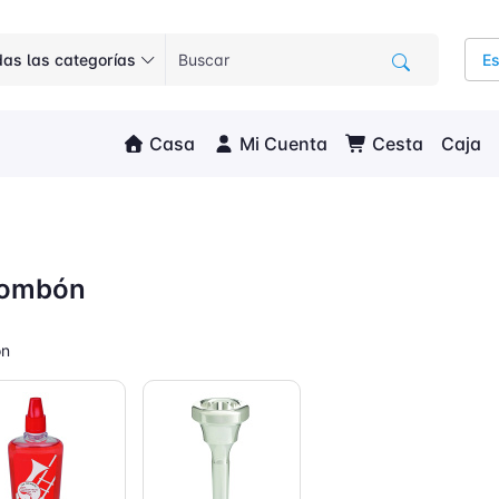
as las categorías
E
Casa
Mi Cuenta
Cesta
Caja
rombón
ón