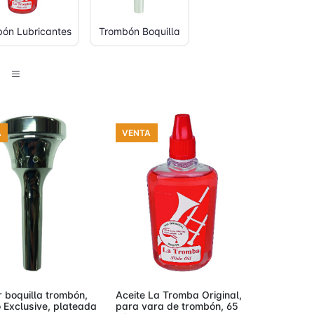
ón Lubricantes
Trombón Boquilla
A
VENTA
adir al carro
Añadir al carro
r boquilla trombón,
Aceite La Tromba Original,
 Exclusive, plateada
para vara de trombón, 65