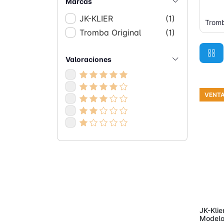
Marcas
JK-KLIER
(1)
Tromb
Tromba Original
(1)
Valoraciones
VENT
Añ
JK-Klie
Modelo